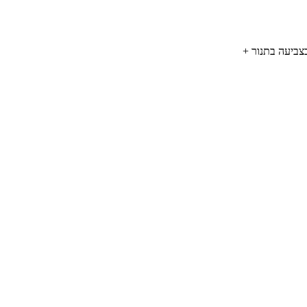
וי מתכת בצביעה בתנור +