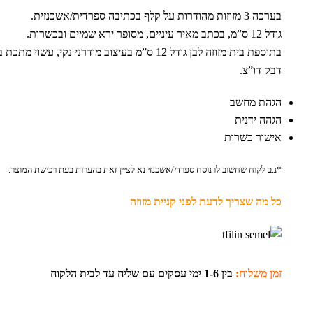
בערכה 3 מזוזות מהודרות על קלף בכתיבה ספרדית/אשכנזית.
גודל 12 ס”מ, בכתב מאיר עיניים, מסופר ירא שמיים ובכשרות.
בתוספת בית מזוזה לבן גודל 12 ס”מ בעיצוב מודרני נקי, עש
דבק דו”צ.
הגהת מחשב
הגהה ידנית
אישור כשרות
*נ.ב לקוח שחשוב לו נוסח ספרדי/אשכנזי נא לציין זאת בהערות בעת רכישת המוצר.
כל מה שצריך לדעת לפני קניית מזוזה
זמן משלוח:
בין 1-6 ימי עסקים עם שליח עד לבית הלקוח