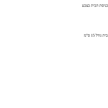
ת גודל 12 ס”מ לחדרים + מזוזה גודל 15 ס”מ לכניסת הבית בצבע