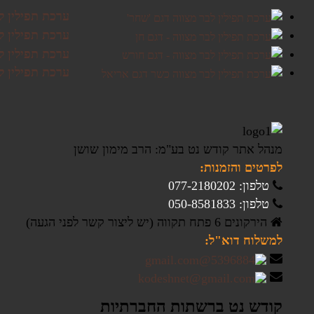
ערכת תפילין ל
ערכת תפילין לב
ערכת תפילין ל
ערכת תפילין ל
מנהל אתר קודש נט בע"מ: הרב מימון שושן
לפרטים והזמנות:
טלפון: 077-2180202
טלפון: 050-8581833
הירקונים 6 פתח תקווה (יש ליצור קשר לפני הגעה)
למשלוח דוא"ל:
קודש נט ברשתות החברתיות