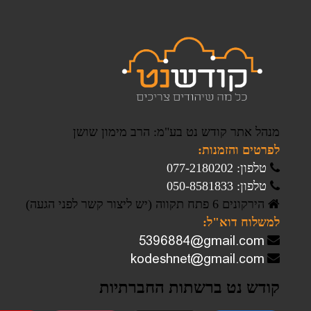
מנהל אתר קודש נט בע"מ: הרב מימון שושן
לפרטים והזמנות:
טלפון: 077-2180202
טלפון: 050-8581833
הירקונים 6 פתח תקווה (יש ליצור קשר לפני הגעה)
למשלוח דוא"ל:
קודש נט ברשתות החברתיות