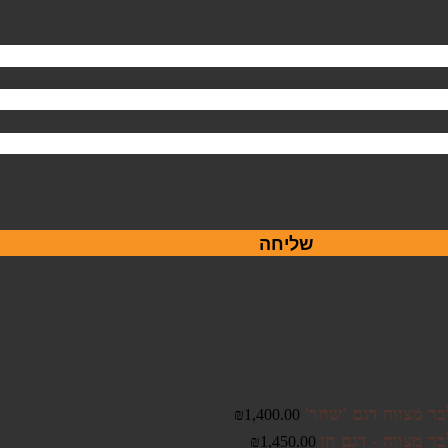
שליחה
בר מצווה דגם 'שחר'
₪
1,400.00
ר מצווה - דגם חן
₪
1,450.00