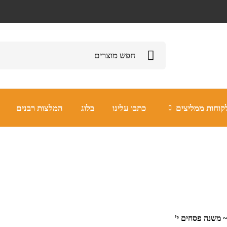
קוחות ממליצים
כתבו עלינו
בלוג
המלצות רבנים
~ משנה פסחים י’