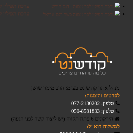
ערכת תפילין ל
ערכת תפילין ל
מנהל אתר קודש נט בע"מ: הרב מימון שושן
לפרטים והזמנות:
טלפון: 077-2180202
טלפון: 050-8581833
הירקונים 6 פתח תקווה (יש ליצור קשר לפני הגעה)
למשלוח דוא"ל: