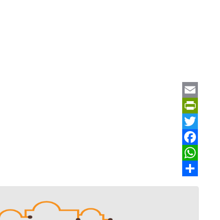
Email
PrintFriendly
Twitter
Facebook
WhatsApp
Share