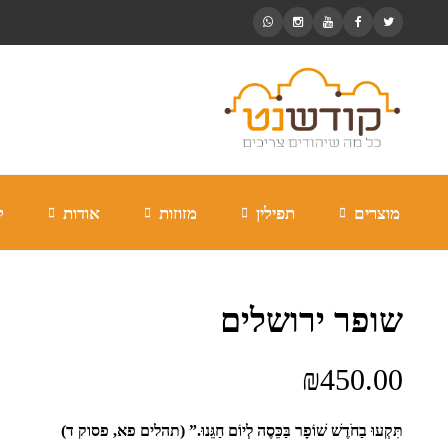
מוצרים
תפילין
מזוזות
אודות
ל
שופר ירושלים
₪
450.00
תִּקְעוּ בַחֹדֶשׁ שׁוֹפָר בַּכֵּסֶה לְיוֹם חַגֵּנוּ.” (תהלים פא, פסוק ד)