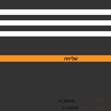
שליחה
בר מצווה דגם 'שחר'
₪
1,400.00
ר מצווה - דגם חן
₪
1,450.00