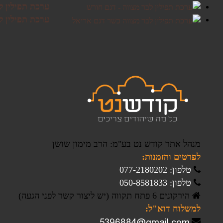
ערכת תפילין ל
ערכת תפילין ל
מנהל אתר קודש נט בע"מ: הרב מימון שושן
לפרטים והזמנות:
טלפון: 077-2180202
טלפון: 050-8581833
הירקונים 6 פתח תקווה (יש ליצור קשר לפני הגעה)
למשלוח דוא"ל: