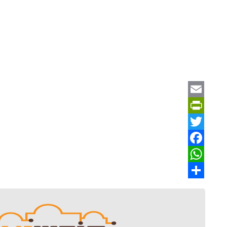
Email
PrintFriendly
Twitter
Facebook
WhatsApp
Share