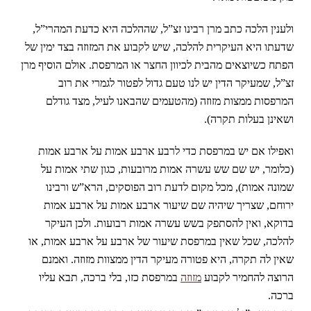
ולענין הלכה כתב מרן רבינו זצ”ל, שההלכה היא כדעת המהרי”ל,
שדעתו היא העיקרית להלכה, שיש לקבוע את המזוזה בצד ימין של
הפתח כשיוצאים מהבית לכיוון החצר או המרפסת. אולם הוסיף מרן
זצ”ל, שמעיקר הדין יש לנו טעם גדול לפטור לגמרי את רוב
המרפסות ממצות מזוזה (מהטעמים שהבאנו לעיל, מצד גודלם
ושאינן בעלות תקרה).
ואפילו אם יש במרפסת כדי לרבע ארבע אמות על ארבע אמות
(כלומר, יש שם שש עשרה אמות מרובעות, כגון שתי אמות על
שמונה אמות), מכל מקום לדעת רוב הפוסקים, הרא”ש ורבינו
ירוחם, שצריך שיהיה שם שיעור ארבע אמות על ארבע אמות
בדוקא, ואין להסתפק בשש עשרה אמות רבועות. ולכן העיקר
להלכה, שכל שאין במרפסת שיעור של ארבע על ארבע אמות, או
שאין לה תקרה, היא פטורה מעיקר הדין ממצוות מזוזה. ואמנם
הרוצה להחמיר לקבוע
מזוזה
במרפסת כזו, בלי ברכה, תבא עליו
ברכה.