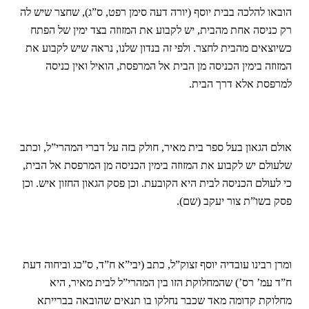
הובאו להלכה בבית יוסף (יורה דעה סימן רפט, ס”ג), שחצר שיש לה
רק כניסה אחת מהבית, יש לקבוע את המזוזה בצד ימין של הפתח
כשיוצאים מהבית לחצר. ולפי זה בנדון שלנו, נראה שיש לקבוע את
המזוזה בימין הכניסה מן הבית אל המרפסת, הואיל ואין כניסה
למרפסת אלא דרך הבית.
אולם הגאון בעל ספר בית מאיר, חולק בזה על דברי המהרי”ל, וכתב
שלעולם יש לקבוע את המזוזה בימין הכניסה מן המרפסת אל הבית,
כי לעולם הכניסה לבית היא הקובעת. וכן פסק הגאון החזון איש. וכן
פסק בשו”ת צור יעקב (שם).
ומרן רבינו עובדיה יוסף זצוק”ל, כתב (יבי”א ח”ד, ס”כג וביחוה דעת
ח”ד עמ’ רס’) שהמחלוקת הזו בין המהרי”ל לבית מאיר, היא
מחלוקת קדומה מאד שכבר נחלקו בו תנאים שהובאה בברייתא