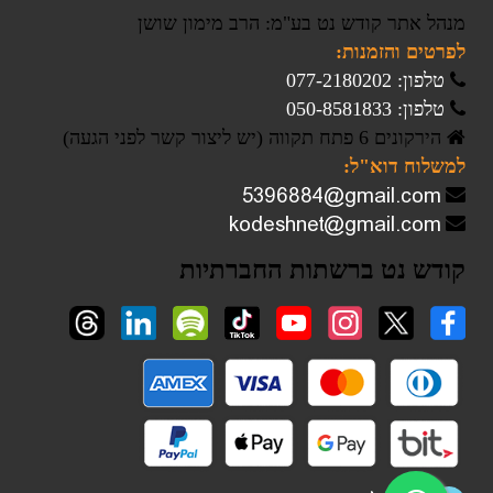
מנהל אתר קודש נט בע"מ: הרב מימון שושן
לפרטים והזמנות:
טלפון: 077-2180202
טלפון: 050-8581833
הירקונים 6 פתח תקווה (יש ליצור קשר לפני הגעה)
למשלוח דוא"ל:
קודש נט ברשתות החברתיות