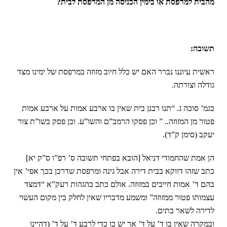
מהבית למרפסת או בימין הכניסה מן המרפסת לבית?
תשובה:
ראשית עיוננו נברר האם יש כלל חיוב מזוזה במרפסת של ימינו מצד
גודלה וצורתה.
בגמ’ סוכה ג. “תנו רבנן בית שאין בו ארבע אמות על ארבע אמות
פטור מן המזוזה.. ” וכן פסקו הרמב”ם והשו”ע. וכן פסק בשו”ת צור
יעקב (סימן ק”ד).
הן אמת שהחמודי דניאל [הובא בפתחי תשובה ס’ רפ”ו ס”ק יא]
כתב שזהו דווקא בבית דירה אבל גינה ומרפסת שדרכן בכך אפי’ אין
בהם ד’ אמות חייבים במזוזה. אולם כתב בהגהות רעק”א “דמצד
עצמותו פטור ממזוזה” ומשמע מדבריו שאין לחלק בין מקום העשוי
לדירה לשאר בתים.
ובמקרה שאין בו ד’ על ד’ אך יש בו כדי לרבע ד’ על ד’ (דהיינו