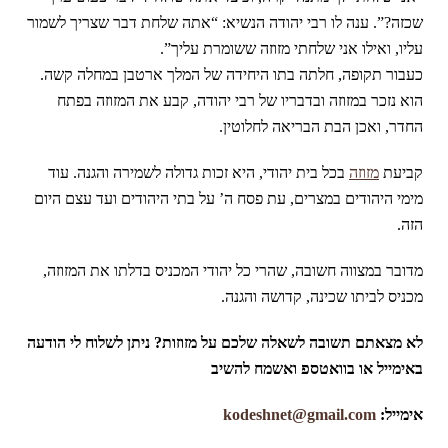
שכזה?”. ענה לו רבי יהודה הנשיא: “אתה שלחת דבר שצריך לשמור
עליו, ואילו אני שלחתי מזוזה ששומרת עליך”.
כעבור תקופה, חלתה בתו היחידה של המלך ארטבן במחלה קשה.
הוא נזכר במזוזה ובדבריו של רבי יהודה, קבע את המזוזה בפתח
החדר, ואכן הבת הבריאה לחלוטין.
קביעת
מזוזה
בכל בית יהודי, היא זכות גדולה לשמירה והגנה. עוד
מימי היהודים במצרים, עת פסח ה’ על בתי היהודים ועד עצם היום
הזה.
מדובר במצווה חשובה, שהרי כל יהודי המכניס בדלתו את המזוזה,
מכניס לביתו שכינה, קדושה והגנה.
לא מצאתם תשובה לשאלה שלכם על מזוזות? ניתן לשלוח לי הודעה
באימייל או בוואטספ ואשמח להשיב
אימייל:
kodeshnet@gmail.com