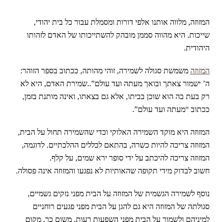
המזוזה, מלווה אותנו אלפי דורות ומסמלת עבור כל בית יהודי,
שייכות. היא מהווה סממן מובהק להשתייכותו של האדם לזהותו
היהודית.
המזוזה
משמשת סגולה לשמירה, זוהי מהותה, ככתוב בספר הזוהר:
ה’ ישמור צאתך ובואך מעתה ועד עולם”..שמירת האדם, היא לא
רק בעת בה הוא שוכן בביתו, אלא גם בצאתו, ואינה מותנת בזמן,
ככתוב “מעתה ועד עולם”.
המזוזה היא מוקד השמירה האלוקי וכדי שהשמירה תחול על הבית,
המזוזה צריכה להיות כשרה, בהתאם לכללים ההלכתיים. לדוגמה,
המזוזה צריכה להיכתב על ידי סופר ירא שמים, על קלף.
חשוב לבדוק מידי תקופה שהאותיות לא נפגעו והמזוזה אינה פסולה.
נוסף לשמירה הגשמית של המזוזה על הבית מפני נזקים גשמיים,
סגולתה של המזוזה היא גם להגן על הבית מפני פגעים רוחניים
למיניהם ולשמור על הבית מפני השפעות רעות. משום כך, מקום