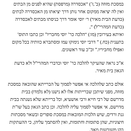
במסכת מזוזה (ב’,ז’) “אכסדרה (מרפסת) שהיא לפנים מן הבתים
ואין לה יציאה ממקום אחר נותן דרך יציאתו מן האכסדרה לבתים
(כדעת הבית מאיר) ר׳ יוסי אומר דרך כניסתו מבתים לאכסדרה
(כדעת המהרי”ל) “,
ואיתא בעירובין (מו:) “הלכה כר’ יוסי מחבריו” וכן כתבו התוס’
בתענית (כח.) ” דרבי יוסי נימוקו עמו ומסתברא כוותיה בכל מקום
ואפילו מחביריו.” וכ”כ עוד ראשונים.
א”כ נראה שהעיקר להלכה כר’ יוסי וכדברי המהרי”ל ולא כדעת
הגאון בית מאיר.
אולם כתב שלהלכה אי אפשר לסמוך על הברייתא שהובאה במסכת
מזוזה, מפני שיתכן שברייתות אלו לא נישנו (לא נלמדו) בבית
מדרשם של רבי חייא ורבי אושעיא, וכל ברייתא שלא נשנתה בבית
מדרשם, אי אפשר לסמוך עליה להלכה. וכן כתב הגאון בעל שו”ת
גנת ורדים, שיש הלכות המובאות במסכת סופרים ובשאר מסכתות
חיצוניות, שהן סתומות וחתומות, ואין להסתמך עליהן, כי ההעתקות
בהן משובשות מאד.