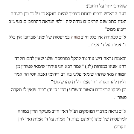
שאורכו יתר על רוחבו):
דעת הרא”ש ורבינו ירוחם דצריך להיות דווקא ד’ על ד’ וכן בהגהת
הט”ז כתב שגם הרמב”ם מודה לזה “ולפי הנראה דהרמב”ם בעי ג”כ
ריבוע ממש”
א”כ לכאורה אין כלל חיוב
מזוזה
במרפסות של ימינו שברובן אין כלל
ד’ אמות על ד’ אמות.
ובאמת נראה דיש עוד צד להקל במרפסת שלנו שאין להם תקרה
דהא שנינו במנחות (לג:) “אמר רבא הני פיתחי שימאי פטורין מן
המזוזה מאי פיתחי שימאי פליגי בה רב ריחומי ואבא יוסי חד אמר
דלית להו תקרה וחד אמר דלית להו שקופי”
וכן פסקו הרמב”ם והטור והשו”ע (רפ”ו ס”יד) “בית שאין לו תקרה
פטור”.
א”כ נראה מדברי הפוסקים הנ”ל דאין חיוב מעיקר הדין במזוזה
למרפסות של ימינו (דאינם בנות ד’ אמות על ד’ אמות ואין להן
תקרה)