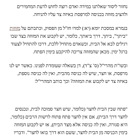
נחזור ליסוד שאלתנו במידה ואדם רוצה לחוש לדעת המחמירים
ולהציב מזוזה בכניסה למרפסת באיזה צד עליו להניחה.
בגמרא במסכת יומא (יא:) למדו חז”ל מן הפסוק, וכתבתם על
מזוזות
“ביתך”, ביתך, דרך ביאתך, כלומר, יש לקבוע את המזוזה בצד שבו
רגילים לבא אל הבית, וכשאדם מתחיל ללכת, דרכו להתחיל לצעוד
ברגל ימין. מכאן שהמזוזה צריכה להיקבע בימין הפתח.
ובשו”ת מהרי”ל (ס’ צ”ד), דן בשאלה שעומדת לפנינו. כאשר יש לנו
מרפסת, או חצר, שיש לה כניסה מהבית, ואין לה כניסה נוספת,
באיזה צד יש לקבוע את המזוזה? וכך כותב המהרי”ל:
“פתח שבין הבית לחצר (כלומר, שיש חצר סמוכה לבית, ונכנסים
לחצר דרך הבית), אם אין לחצר פתח פתוח לרשות הרבים (כלומר,
היא סגורה, ואין לה כניסה אלא מצד הבית), אז יש לקבוע המזוזה
בימין הכניסה מן הבית לחצר, ששם הוא דרך בואו לחצר”. ודבריו