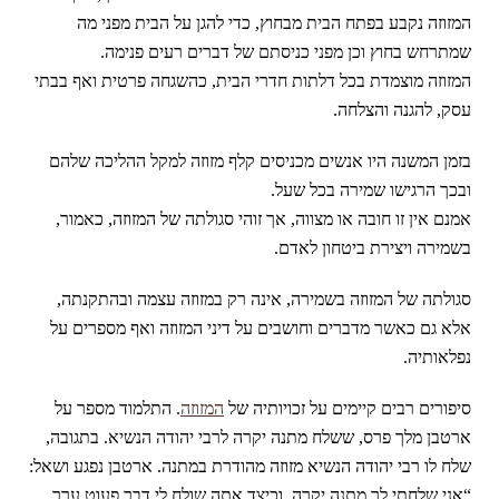
המזוזה נקבע בפתח הבית מבחוץ, כדי להגן על הבית מפני מה
שמתרחש בחוץ וכן מפני כניסתם של דברים רעים פנימה.
המזוזה מוצמדת בכל דלתות חדרי הבית, כהשגחה פרטית ואף בבתי
עסק, להגנה והצלחה.
בזמן המשנה היו אנשים מכניסים קלף מזוזה למקל ההליכה שלהם
ובכך הרגישו שמירה בכל שעל.
אמנם אין זו חובה או מצווה, אך זוהי סגולתה של המזוזה, כאמור,
בשמירה ויצירת ביטחון לאדם.
סגולתה של המזוזה בשמירה, אינה רק במזוזה עצמה ובהתקנתה,
אלא גם כאשר מדברים וחושבים על דיני המזוזה ואף מספרים על
נפלאותיה.
סיפורים רבים קיימים על זכויותיה של
המזוזה
. התלמוד מספר על
ארטבן מלך פרס, ששלח מתנה יקרה לרבי יהודה הנשיא. בתגובה,
שלח לו רבי יהודה הנשיא מזוזה מהודרת במתנה. ארטבן נפגע ושאל:
“אני שלחתי לך מתנה יקרה, וכיצד אתה שולח לי דבר פעוט ערך