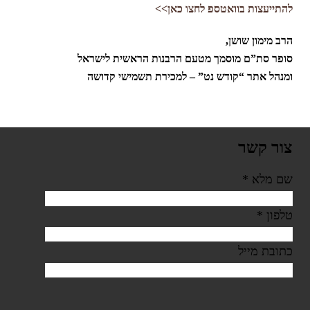
להתייעצות בוואטספ לחצו כאן>>
הרב מימון שושן,
סופר סת”ם מוסמך מטעם הרבנות הראשית לישראל
ומנהל אתר “קודש נט” – למכירת תשמישי קדושה
צור קשר
שם מלא
*
טלפון
*
כתובת מייל