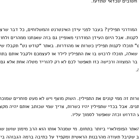
 חשובים שכדאי שתדעו.
 המודרני תפילין? בעבר לפני עידן האינטרנט והמשלוחים, כל דבר שרצינ
קנות. אבל היום העידן המודרני מאופיין גם בזה שאנחנו ממהרים ולחוצ
 תוכלו לקנות תפילין כשרות או מהודרות. באתר “קודש נט” תקבלו שיר
שאלה, תוכלו לרכוש בו את התפילין לילד או לעצמכם ולקבל אותם בתו
בר המצווה ורכישה כזו תאפשר לכם לא רק להוריד מטלה אחת אלא גם 
.
ות זה ממי קונים את התפילין. השוק מוצף ויש לא מעט סוחרים שמוכרים
ים. אבל בכדי שתפילין יהיו כשרות, צריך שמי שכותב אותם יהיה מקצו
 הדרוש וכזה שאפשר לסמוך עליו.
תר הפופולארי ביותר בתחום. מי שמנהל אותו הוא הרב מימון שושן שה
רב שקיבל תעודה מהרבנות הראשית ומקפיד על כתיבה ברמה הגבוהה בי