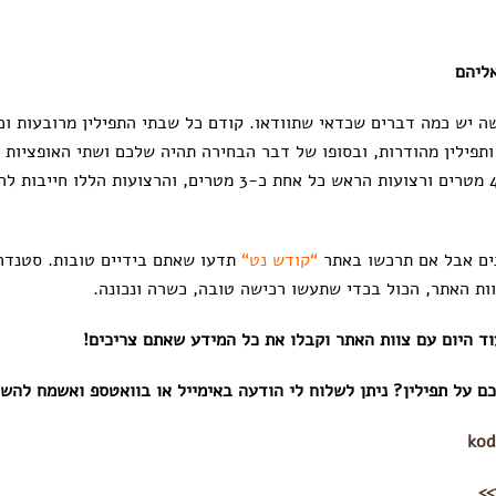
ליהם
ה יש כמה דברים שכדאי שתוודאו. קודם כל שבתי התפילין מרובעות וכ
תפילין מהודרות, ובסופו של דבר הבחירה תהיה שלכם ושתי האופציות ת
רצועת היד צריך להיות של 4.5 מטרים ורצועות הראש כל אחת כ-3 מטרים
ים אבל אם תרכשו באתר
“
קודש נט
“
תדעו שאתם בידיים טובות. סטנדרט
ת האתר, הכול בכדי שתעשו רכישה טובה, כשרה ונכונה.
וד היום עם צוות האתר וקבלו את כל המידע שאתם צריכים!
על תפילין? ניתן לשלוח לי הודעה באימייל או בוואטספ ואשמח להשי
kod
>>