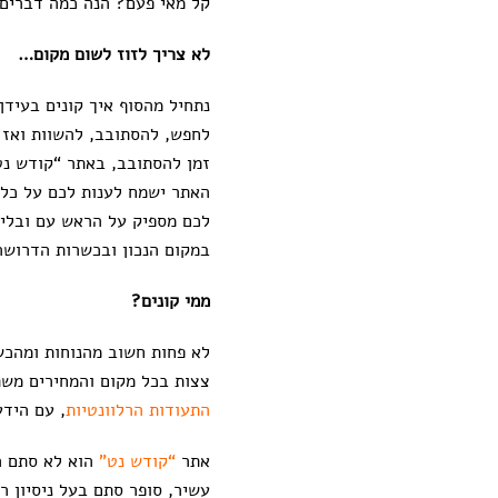
קל מאי פעם? הנה כמה דברים
לא צריך לזוז לשום מקום…
נתחיל מהסוף איך קונים בעידן
לחפש, להסתובב, להשוות ואז ל
זמן להסתובב, באתר “קודש נט”
האתר ישמח לענות לכם על כל 
לכם מספיק על הראש עם ובלי 
במקום הנכון ובכשרות הדרושה
ממי קונים?
לא פחות חשוב מהנוחות ומהכשר
צצות בכל מקום והמחירים משתנ
התעודות הרלוונטיות
, עם הידע
אתר
“קודש נט”
הוא לא סתם הא
עשיר, סופר סתם בעל ניסיון 