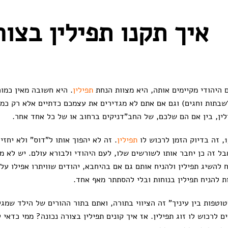
איך תקנו תפילין בצור
 היהודי מקיימים אותה, היא מצוות הנחת
תפילין
. היא חשובה מאין כמוה
לשבתות וחגים) וגם אם אתם לא מגדירים את עצמכם כדתיים אלא רק כמסור
לין, בין אם הם שלכם, של החב”דניקים ברחוב או של כל אחד אחר.
תפילין
. זה לא יהפוך אותו ל”דוס” ולא יחז
 אבל זה כן יחבר אותו לשורשים שלו, לעם היהודי ולבורא עולם. יש לא 
השיג תפילין ולהניח אותם גם אם בהיחבא, יהודים שוויתרו אפילו על 
 להניח תפילין בנוחות ובלי להסתתר מאף אחד.
טוטפות בין עיניך” זה הציווי בתורה, ואתם בתור ההורים של הילד שמגי
 לרכוש לו זוג תפילין. אז איך קונים תפילין בצורה נכונה? ממי כדאי 