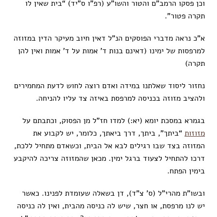
וכן פסקו הרמב”ם והטור והשו”ע (רפ”ו ס”יד) “בית שאין לו
תקרה פטור”.
א”כ נראה מדברי הפוסקים הנ”ל דאין חיוב מעיקר הדין במזוזה
למרפסות של ימינו (דאינם בנות ד’ אמות על ד’ אמות ואין להן
תקרה)
נחזור ליסוד שאלתנו במידה ואדם רוצה לחוש לדעת המחמירים
ולהציב מזוזה בכניסה למרפסת באיזה צד עליו להניחה.
בגמרא במסכת יומא (יא:) למדו חז”ל מן הפסוק, וכתבתם על
מזוזות
“ביתך”, ביתך, דרך ביאתך, כלומר, יש לקבוע את
המזוזה בצד שבו רגילים לבא אל הבית, וכשאדם מתחיל ללכת,
דרכו להתחיל לצעוד ברגל ימין. מכאן שהמזוזה צריכה להיקבע
בימין הפתח.
ובשו”ת מהרי”ל (ס’ צ”ד), דן בשאלה שעומדת לפנינו. כאשר
יש לנו מרפסת, או חצר, שיש לה כניסה מהבית, ואין לה כניסה