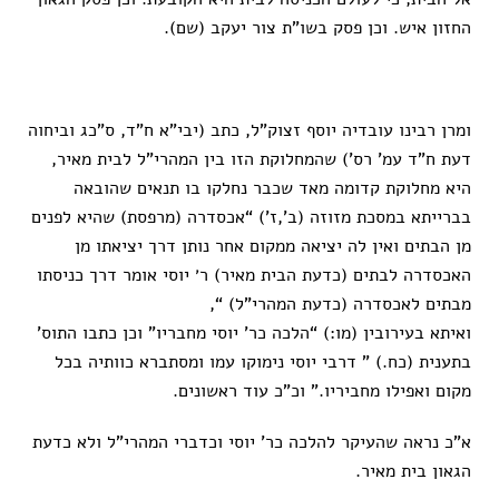
החזון איש. וכן פסק בשו”ת צור יעקב (שם).
ומרן רבינו עובדיה יוסף זצוק”ל, כתב (יבי”א ח”ד, ס”כג וביחוה
דעת ח”ד עמ’ רס’) שהמחלוקת הזו בין המהרי”ל לבית מאיר,
היא מחלוקת קדומה מאד שכבר נחלקו בו תנאים שהובאה
בברייתא במסכת מזוזה (ב’,ז’) “אכסדרה (מרפסת) שהיא לפנים
מן הבתים ואין לה יציאה ממקום אחר נותן דרך יציאתו מן
האכסדרה לבתים (כדעת הבית מאיר) ר׳ יוסי אומר דרך כניסתו
מבתים לאכסדרה (כדעת המהרי”ל) “,
ואיתא בעירובין (מו:) “הלכה כר’ יוסי מחבריו” וכן כתבו התוס’
בתענית (כח.) ” דרבי יוסי נימוקו עמו ומסתברא כוותיה בכל
מקום ואפילו מחביריו.” וכ”כ עוד ראשונים.
א”כ נראה שהעיקר להלכה כר’ יוסי וכדברי המהרי”ל ולא כדעת
הגאון בית מאיר.