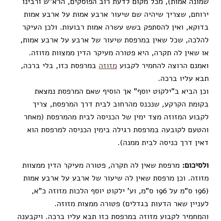
שמונה אמות), מכל מקום לדעת רוב הפוסקים, הרא”ש ורבינו
ירוחם, שצריך שיהיה שם שיעור ארבע אמות על ארבע אמות
בדוקא, ואין להסתפק בשש עשרה אמות רבועות. ולכן העיקר
להלכה, שכל שאין במרפסת שיעור של ארבע על ארבע אמות,
או שאין לה תקרה, היא פטורה מעיקר הדין ממצוות מזוזה.
ואמנם הרוצה להחמיר לקבוע
מזוזה
במרפסת כזו, בלי ברכה,
תבא עליו ברכה.
וכן הביא ב”ילקוט יוסף” אך הוסיף שאם המרפסת נמצאת
בקומת הקרקע, שנכנס מהרחוב לבית דרך המרפסת, צריך
לקבוע המזוזה מצד ימין של הכניסה לבית מהמרפסת (מאחר
והטעם לקובעה במרפסת רגילה בימין הכניסה למרפסת הוא
דאין דרך כניסה לבית ממנה).
ולסיכום:
מרפסת שאין לה תקרה, פטורה מעיקר הדין ממצוות
מזוזה. וכן מרפסת שאין לה שיעור של ארבע על ארבע אמות
(196 ס”מ על 196 ס”מ, וע’ ילקוט יוסף הלכות מזוזה כ”א,
לעניין שאר הדעות בגדלים) פטורה ממצות מזוזה.
והמחמיר לקבוע מזוזה במרפסת כזו תבא עליו ברכה. ויקבענה