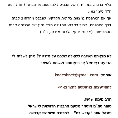
בלא ברכה, בצד ימין של הכניסה למרפסת מן הבית. (יחוה דעת
ח”ד סימן נא).
אך אם המרפסת נמצאת בקומת הקרקע, שנכנס מהרחוב לבית
דרך המרפסת, צריך לקבוע המזוזה מצד ימין של הכניסה לבית
מהמרפסת. (ילקוט יוסף הלכות מזוזה, כ”ח)
לא מצאתם תשובה לשאלה שלכם על מזוזות? ניתן לשלוח לי
הודעה באימייל או בוואטספ ואשמח להשיב
אימייל:
kodeshnet@gmail.com
להתייעצות בוואטספ לחצו כאן>>
הרב מימון שושן,
סופר סת”ם מוסמך מטעם הרבנות הראשית לישראל
ומנהל אתר “קודש נט” – למכירת תשמישי קדושה