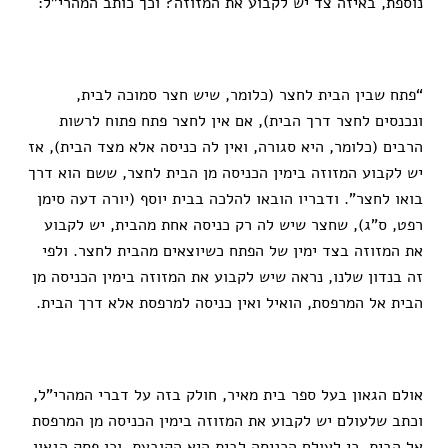
נוספת, באיזה צד יש לקבוע את המזוזה? וכך כותב המהרי”ל:
“פתח שבין הבית לחצר (כלומר, שיש חצר סמוכה לבית,
ונכנסים לחצר דרך הבית), אם אין לחצר פתח פתוח לרשות
הרבים (כלומר, היא סגורה, ואין לה כניסה אלא מצד הבית), אז
יש לקבוע המזוזה בימין הכניסה מן הבית לחצר, ששם הוא דרך
בואו לחצר”. ודבריו הובאו להלכה בבית יוסף (יורה דעה סימן
רפט, ס”ג), שחצר שיש לה רק כניסה אחת מהבית, יש לקבוע
את המזוזה בצד ימין של הפתח כשיוצאים מהבית לחצר. ולפי
זה בנדון שלנו, נראה שיש לקבוע את המזוזה בימין הכניסה מן
הבית אל המרפסת, הואיל ואין כניסה למרפסת אלא דרך הבית.
אולם הגאון בעל ספר בית מאיר, חולק בזה על דברי המהרי”ל,
וכתב שלעולם יש לקבוע את המזוזה בימין הכניסה מן המרפסת
אל הבית, כי לעולם הכניסה לבית היא הקובעת. וכן פסק הגאון