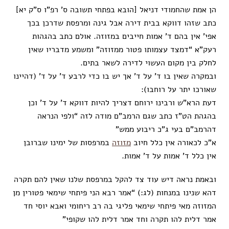
הן אמת שהחמודי דניאל [הובא בפתחי תשובה ס’ רפ”ו ס”ק יא]
כתב שזהו דווקא בבית דירה אבל גינה ומרפסת שדרכן בכך
אפי’ אין בהם ד’ אמות חייבים במזוזה. אולם כתב בהגהות
רעק”א “דמצד עצמותו פטור ממזוזה” ומשמע מדבריו שאין
לחלק בין מקום העשוי לדירה לשאר בתים.
ובמקרה שאין בו ד’ על ד’ אך יש בו כדי לרבע ד’ על ד’ (דהיינו
שאורכו יתר על רוחבו):
דעת הרא”ש ורבינו ירוחם דצריך להיות דווקא ד’ על ד’ וכן
בהגהת הט”ז כתב שגם הרמב”ם מודה לזה “ולפי הנראה
דהרמב”ם בעי ג”כ ריבוע ממש”
א”כ לכאורה אין כלל חיוב
מזוזה
במרפסות של ימינו שברובן
אין כלל ד’ אמות על ד’ אמות.
ובאמת נראה דיש עוד צד להקל במרפסת שלנו שאין להם תקרה
דהא שנינו במנחות (לג:) “אמר רבא הני פיתחי שימאי פטורין מן
המזוזה מאי פיתחי שימאי פליגי בה רב ריחומי ואבא יוסי חד
אמר דלית להו תקרה וחד אמר דלית להו שקופי”