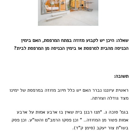
שאלה: היכן יש לקבוע מזוזה בפתח המרפסת, האם בימין
הכניסה מהבית למרפסת או בימין הכניסה מן המרפסת לבית?
תשובה:
ראשית עיוננו נברר האם יש כלל חיוב מזוזה במרפסת של ימינו
מצד גודלה וצורתה.
בגמ’ סוכה ג. “תנו רבנן בית שאין בו ארבע אמות על ארבע
אמות פטור מן המזוזה.. ” וכן פסקו הרמב”ם והשו”ע. וכן פסק
בשו”ת צור יעקב (סימן ק”ד).