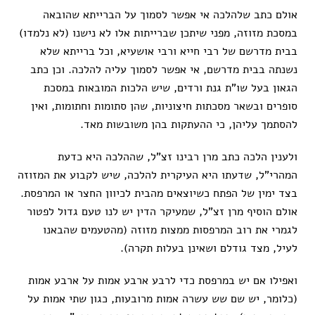
אולם כתב שלהלכה אי אפשר לסמוך על הברייתא שהובאה
במסכת מזוזה, מפני שיתכן שברייתות אלו לא נישנו (לא נלמדו)
בבית מדרשם של רבי חייא ורבי אושעיא, וכל ברייתא שלא
נשנתה בבית מדרשם, אי אפשר לסמוך עליה להלכה. וכן כתב
הגאון בעל שו”ת גנת ורדים, שיש הלכות המובאות במסכת
סופרים ובשאר מסכתות חיצוניות, שהן סתומות וחתומות, ואין
להסתמך עליהן, כי ההעתקות בהן משובשות מאד.
ולענין הלכה כתב מרן רבינו זצ”ל, שההלכה היא כדעת
המהרי”ל, שדעתו היא העיקרית להלכה, שיש לקבוע את המזוזה
בצד ימין של הפתח כשיוצאים מהבית לכיוון החצר או המרפסת.
אולם הוסיף מרן זצ”ל, שמעיקר הדין יש לנו טעם גדול לפטור
לגמרי את רוב המרפסות ממצות מזוזה (מהטעמים שהבאנו
לעיל, מצד גודלם ושאינן בעלות תקרה).
ואפילו אם יש במרפסת כדי לרבע ארבע אמות על ארבע אמות
(כלומר, יש שם שש עשרה אמות מרובעות, כגון שתי אמות על